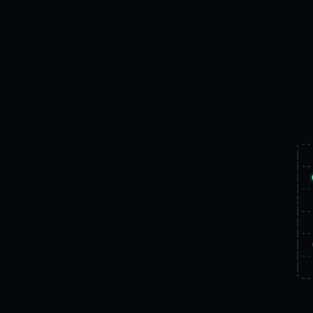
        .--
        |  
        |--
        |  
        |--
        |  
        |--
        |  
        |--
        |  
        |--
        |  
        '--
       