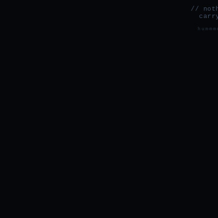
// not
carr
hummm